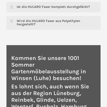
Die HULARO-Faser wird extremen Tests
Ist die HULARO Faser komplett durchgefärbt?
unterzogen, bei denen diverse Laugen und
Chemikalien zum Einsatz kommen. Die
Ja, der Hersteller garantiert, dass die
unterzogene Testmethode trägt die
Wird die HULARO Faser aus Polyethylen
verwendeten Fasern komplett durchgefärbt
Fachbezeichnung ASTM D543-95. Das Ergebnis
hergestellt?
sind.
ist, das die HULARO-Faser resistent gegen 20%-
ige Schwefelsäure und 5%-iges
Ja, die HULARO-Faser wird aus Polyethylen
Ammoniumhydroxid ist. U.a. ist deshalb die
hergestellt.
verwendete Faser auch resistent gegen
Sonnenschutzmittel.
Kommen Sie unsere 1001
Sommer
Gartenmöbelausstellung in
Winsen (Luhe) besuchen!
Es lohnt sich, auch wenn Sie
aus der Region Lüneburg,
Reinbek, Glinde, Uelzen,
Wentorf, Bucholz, Hamburg,