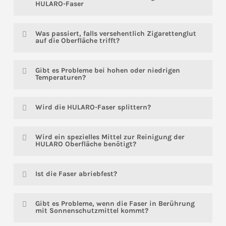
HULARO-Faser
Kein Problem! Basierend auf der Testmethode
Was passiert, falls versehentlich Zigarettenglut
ASTM D543-953-95 hat Salzwasser keine
auf die Oberfläche trifft?
negativen Auswirkungen auf die HULARO-
Faser.
Auch hier zieht das keine negativen
Gibt es Probleme bei hohen oder niedrigen
Konsequenzen mit sich. Die HULARO-Faser
Temperaturen?
wurde einem Entflammbarkeitstest
unterzogen.
Die HULARO-Faser umfangreichen Tests
Wird die HULARO-Faser splittern?
unterzogen. Die Faser bricht erst bei einer
Temperatur von minus 95 Grad Celsius und hat
Nein. Es wurden hierzu Tests durchgeführt.
eine Vicat-Erweichungstemperaturpunkt von
Wird ein spezielles Mittel zur Reinigung der
+84 Grad Celsius. Die physikalische
HULARO Oberfläche benötigt?
Testmethode ist unter der Bezeichnung ASTM
D1525-95 erfasst
Nein, die Oberflächen können mit klarem
Ist die Faser abriebfest?
Wasser oder mildem Seifenwasser gereinigt
werden.
Ja! Bei normaler Verwendung also kein
Gibt es Probleme, wenn die Faser in Berührung
Problem. Die Reißfestigkeit beträgt 84.8 KJ/m2
mit Sonnenschutzmittel kommt?
(ISO 179-97).