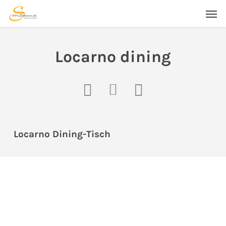
Skip
Men
to
main
content
Locarno dining
Locarno Dining-Tisch