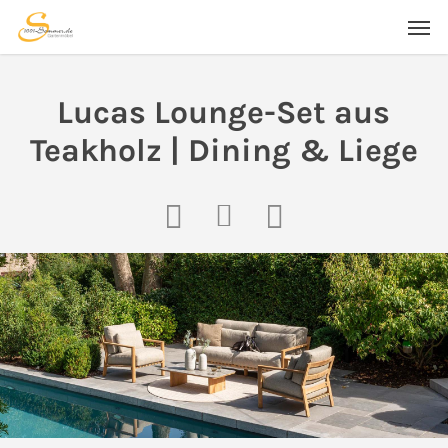
Skip
Men
to
main
content
Lucas Lounge-Set aus
Teakholz | Dining & Liege