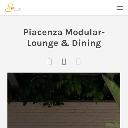
Skip
Men
to
main
content
Piacenza Modular-
Lounge & Dining