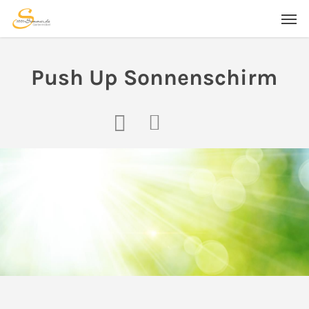
Skip
Men
to
main
content
Push Up Sonnenschirm